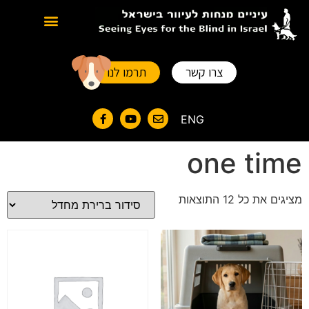
סוגים של כלבי נחייה
צרו קשר
תרמו לנו
ENG
one time
מציגים את כל ⁦12⁩ התוצאות