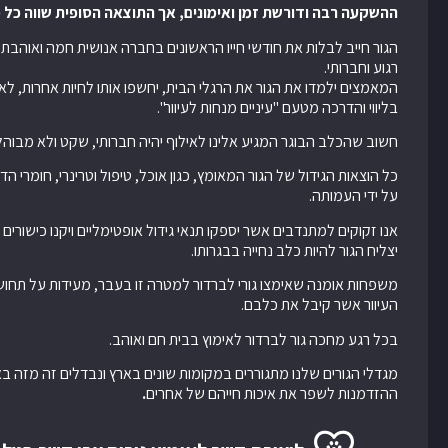
ההשקעה רבה ודורשת זמן ואימונים, אך התוצאה הסופית שווה כל
הגור חייב לבלות את חודשי חייו הראשונים בחברה אנושית חמה ואוהבת, 
רגוע וחברותי.
המאמצים ילמדו את הגור את הרגלי הבית, יחשפו אותו לחיות אחרות, לאנ
בליווי והדרכה מטעם "עיניים מנחות לעיוור".
חשוב שהכלב הבוגר המגיע אלינו לאילוף יהיה חברותי, שקט ולא מבוהל 
כל הוצאות הגידול של הגור המאומץ, כגון אוכל, טיפול וטרינרי, חומרי ה
על ידי העמותה.
אנו זקוקים למתנדבים אשר יספקו תנאי גידול אופטימליים ויקנו כישורים
יצליח הגור להיות כלב נחייה בבגרותו.
משפחות אומנה שאימצו גורי לברדור למטרה זו בעבר, מעידות על תחושת
העיוור אשר קיבל את כלבם.
בכל רגע מחכה גור לברדור לאימוץ בבית חם ואוהב.
מגדלי הגורים שלנו מתגוררים במקומות שונים בארץ ונבדלים זה מזה ב
ההזדמנות לשפר את איכות חייהם של אחרים
.