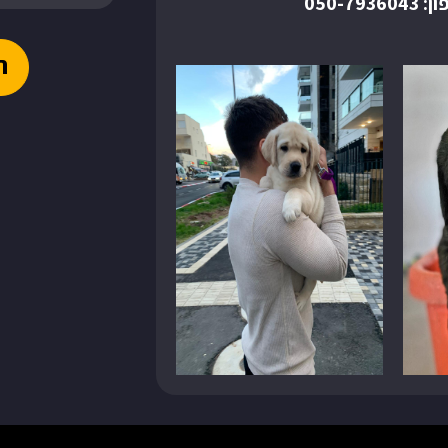
ון:
050-7936043
ת